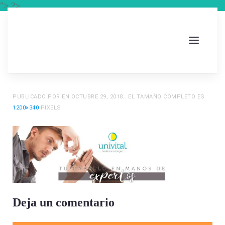
"> ?>
PUBLICADO POR
EN
OCTUBRE 29, 2018
.. EL TAMAÑO COMPLETO ES
1200×340
PIXELS.
Deja un comentario