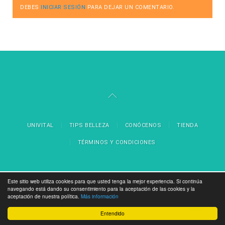
DEBES
INICIAR SESIÓN
PARA DEJAR UN COMENTARIO.
UNIVITAL
TIPS BELLEZA
CONÓCENOS
TIENDA
TÉRMINOS Y CONDICIONES
Este sitio web utiliza cookies para que usted tenga la mejor experiencia. Si continúa
navegando está dando su consentimiento para la aceptación de las cookies y la
aceptación de nuestra política.
Más información
Entendido