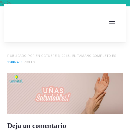
"> ?>
PUBLICADO POR
EN
OCTUBRE 3, 2018
.. EL TAMAÑO COMPLETO ES
1200×430
PIXELS.
Deja un comentario