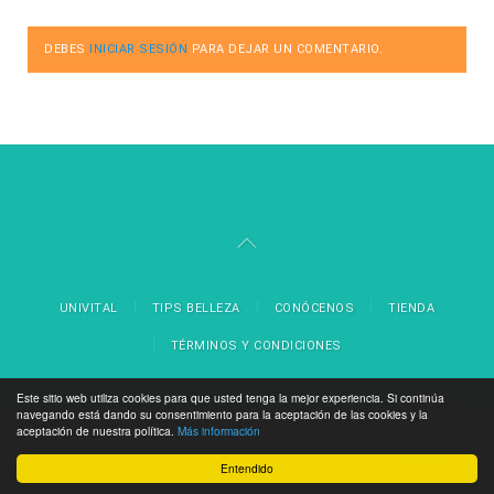
DEBES
INICIAR SESIÓN
PARA DEJAR UN COMENTARIO.
UNIVITAL
TIPS BELLEZA
CONÓCENOS
TIENDA
TÉRMINOS Y CONDICIONES
Este sitio web utiliza cookies para que usted tenga la mejor experiencia. Si continúa
navegando está dando su consentimiento para la aceptación de las cookies y la
aceptación de nuestra política.
Más información
Entendido