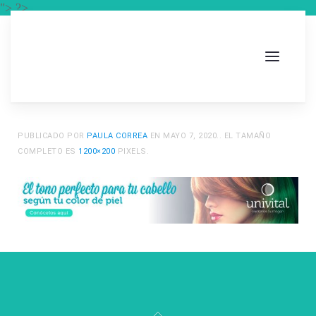
"> ?>
PUBLICADO POR
PAULA CORREA
EN
MAYO 7, 2020
.. EL TAMAÑO
COMPLETO ES
1200×200
PIXELS.