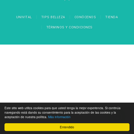
UNIVITAL
TIPS BELLEZA
CONÓCENOS
TIENDA
TÉRMINOS Y CONDICIONES
Este sitio web utiliza cookies para que usted tenga la mejor experiencia. Si continúa
navegando está dando su consentimiento para la aceptación de las cookies y la
aceptación de nuestra política.
Más información
Entendido