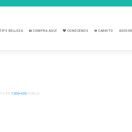
TIPS BELLEZA
COMPRA AQUÍ
CONÓCENOS
CARRITO
ASESOR
ETO ES
1200×630
PIXELS.