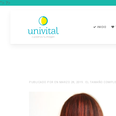
"> ?>
INICIO
PUBLICADO POR
EN
MARZO 28, 2019
.. EL TAMAÑO COMPL