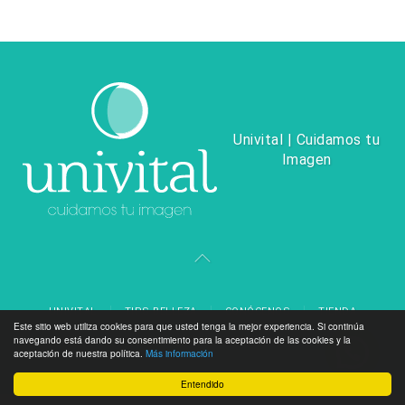
Univital | Cuidamos tu
Imagen
UNIVITAL
TIPS BELLEZA
CONÓCENOS
TIENDA
Este sitio web utiliza cookies para que usted tenga la mejor experiencia. Si continúa
navegando está dando su consentimiento para la aceptación de las cookies y la
TÉRMINOS Y CONDICIONES
aceptación de nuestra política.
Más información
Entendido