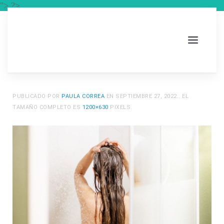
"> ?>
PUBLICADO POR
PAULA CORREA
EN
SEPTIEMBRE 27, 2022
.. EL
TAMAÑO COMPLETO ES
1200×630
PIXELS.