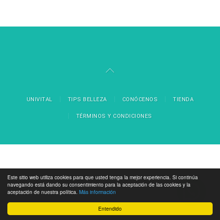
UNIVITAL
TIPS BELLEZA
CONÓCENOS
TIENDA
TÉRMINOS Y CONDICIONES
Este sitio web utiliza cookies para que usted tenga la mejor experiencia. Si continúa
navegando está dando su consentimiento para la aceptación de las cookies y la
aceptación de nuestra política.
Más información
Entendido