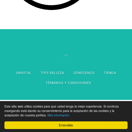
UNIVITAL
TIPS BELLEZA
CONÓCENOS
TIENDA
TÉRMINOS Y CONDICIONES
Este sitio web utiliza cookies para que usted tenga la mejor experiencia. Si continúa
navegando está dando su consentimiento para la aceptación de las cookies y la
aceptación de nuestra política.
Más información
Entendido