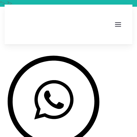
"> ?>