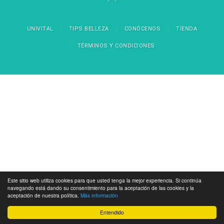
UNIVITAL
TIPS BELLEZA
CONÓCENOS
TIENDA
TÉRMINOS Y CONDICIONES
Este sitio web utiliza cookies para que usted tenga la mejor experiencia. Si continúa
navegando está dando su consentimiento para la aceptación de las cookies y la
aceptación de nuestra política.
Más información
Entendido