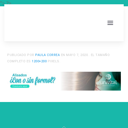
"> ?>
PUBLICADO POR
PAULA CORREA
EN
MAYO 7, 2020
.. EL TAMAÑO
COMPLETO ES
1200×200
PIXELS.