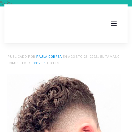
"> ?>
PUBLICADO POR
PAULA CORREA
EN
AGOSTO 25, 2022
.. EL TAMAÑO
COMPLETO ES
385×385
PIXELS.